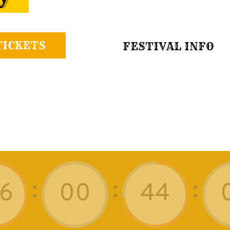
TICKETS
FESTIVAL INFO
:
:
:
6
0
0
4
4