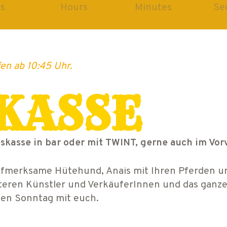
s
Hours
Minutes
Se
en ab 10:45 Uhr.
KASSE
eskasse in bar oder mit TWINT, gerne auch im Vo
ufmerksame Hütehund, Anais mit Ihren Pferden un
eiteren Künstler und VerkäuferInnen und das ganz
hen Sonntag mit euch.