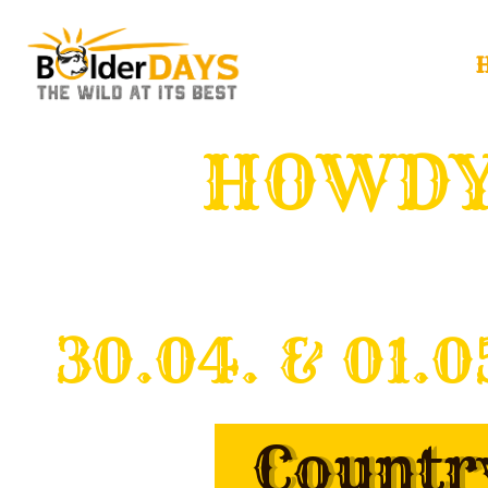
HOWDY
30.04. & 01.
Countr