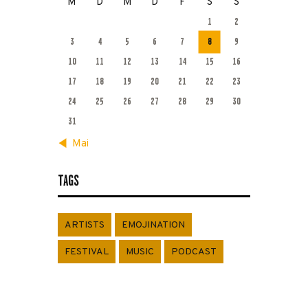
M
D
M
D
F
S
S
1
2
3
4
5
6
7
8
9
10
11
12
13
14
15
16
17
18
19
20
21
22
23
24
25
26
27
28
29
30
31
« Mai
TAGS
ARTISTS
EMOJINATION
FESTIVAL
MUSIC
PODCAST